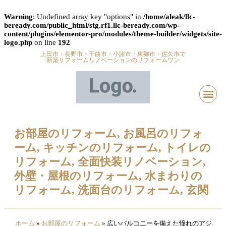
Warning
: Undefined array key "options" in
/home/aleak/llc-
beready.com/public_html/stg.rf1.llc-beready.com/wp-
content/plugins/elementor-pro/modules/theme-builder/widgets/site-
logo.php
on line
192
上田市・長野市・千曲市・小諸市・東御市・佐久市で
新築リフォームリノベーションのリフォームワン
お部屋のリフォーム
,
お風呂のリフォ
ーム
,
キッチンのリフォーム
,
トイレの
リフォーム
,
全面快装リノベーション
,
外壁・屋根のリフォーム
,
水まわりの
リフォーム
,
洗面台のリフォーム
,
玄関
ホーム
»
お部屋のリフォーム
»
広いバルコニーを備えた憧れのアジ