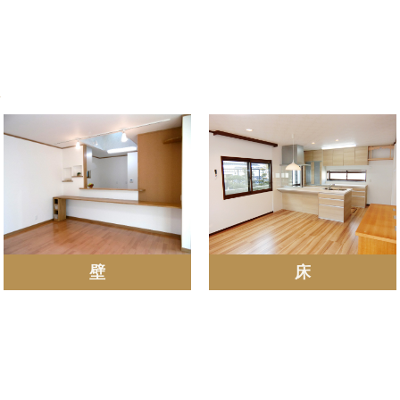
ム
壁
床