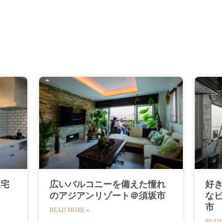
住宅
広いバルコニーを備えた憧れ
好
のアジアンリゾート＠須坂市
な
市
READ MORE »
READ