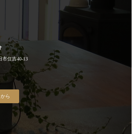
オ
田市住吉40-13
らから