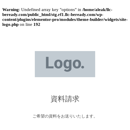
Warning
: Undefined array key "options" in
/home/aleak/llc-
beready.com/public_html/stg.rf1.llc-beready.com/wp-
content/plugins/elementor-pro/modules/theme-builder/widgets/site-
logo.php
on line
192
資料請求
ご希望の資料をお送りいたします。