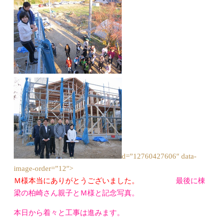
d=”12760427606″ data-
image-order=”12″>
Ｍ様本当にありがとうございました。
最後に棟
梁の柏崎さん親子とＭ様と記念写真。
本日から着々と工事は進みます。