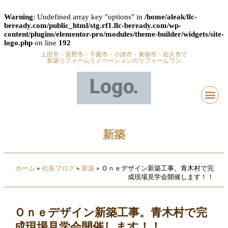
Warning
: Undefined array key "options" in
/home/aleak/llc-
beready.com/public_html/stg.rf1.llc-beready.com/wp-
content/plugins/elementor-pro/modules/theme-builder/widgets/site-
logo.php
on line
192
上田市・長野市・千曲市・小諸市・東御市・佐久市で
新築リフォームリノベーションのリフォームワン
新築
ホーム
»
社長ブログ
»
新築
»
Ｏｎｅデザイン新築工事。青木村で完
成現場見学会開催します！！
Ｏｎｅデザイン新築工事。青木村で完
成現場見学会開催します！！