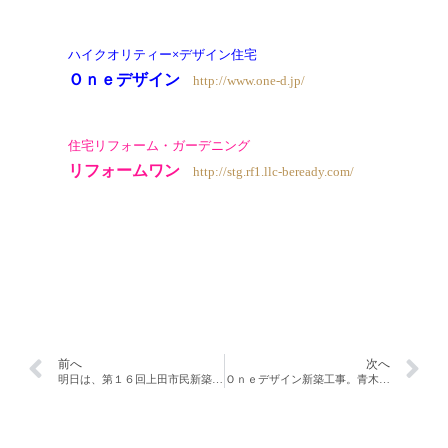
ハイクオリティー×デザイン住宅
Ｏｎｅデザイン
http://www.one-d.jp/
住宅リフォーム・ガーデニング
リフォームワン
http://stg.rf1.llc-beready.com/
前へ
次へ
明日は、第１６回上田市民新築・住宅リフォーム祭り！！
Ｏｎｅデザイン新築工事。青木村Ｍ様邸！！