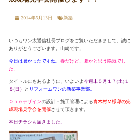
2014年5月13日
新築
いつもワン太通信社長ブログをご覧いただきまして、誠に
ありがとうございます。山崎です。
今日は暑かったですね。
春だけど、夏かと思う陽気でし
た。
タイトルにもあるように、いよいよ
今週末５月１７(土)１
８(日）
と
リフォームワンの新築事業部。
Ｏｎｅデザイン
の設計・施工管理による
青木村Ｍ様邸の完
成現場見学会を開催
させて頂きます。
本日チラシも届きました。