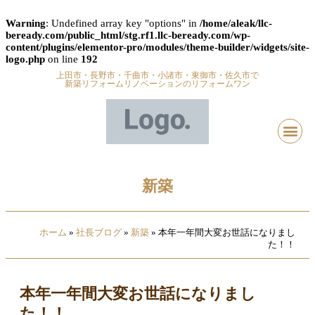
Warning
: Undefined array key "options" in
/home/aleak/llc-
beready.com/public_html/stg.rf1.llc-beready.com/wp-
content/plugins/elementor-pro/modules/theme-builder/widgets/site-
logo.php
on line
192
上田市・長野市・千曲市・小諸市・東御市・佐久市で
新築リフォームリノベーションのリフォームワン
新築
ホーム
»
社長ブログ
»
新築
»
本年一年間大変お世話になりまし
た！！
本年一年間大変お世話になりまし
た！！