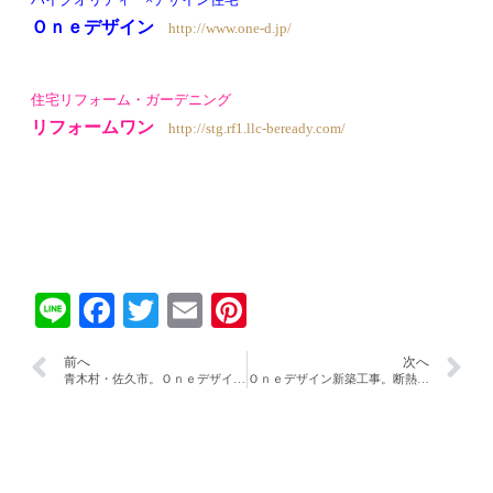
Ｏｎｅデザイン
http://www.one-d.jp/
住宅リフォーム・ガーデニング
リフォームワン
http://stg.rf1.llc-beready.com/
Line
Facebook
Twitter
Email
Pinterest
前へ
次へ
青木村・佐久市。Ｏｎｅデザイン新築工事！！
Ｏｎｅデザイン新築工事。断熱工事編！！