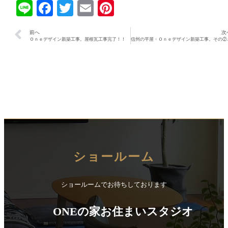
Line
Facebook
Twitter
Email
Pinterest
前へ
次
Ｏｎｅデザイン新築工事。屋根瓦工事完了！！
信州の平屋
ショールーム
ショールームでお待ちしております
ONEの家お住まいスタジオ