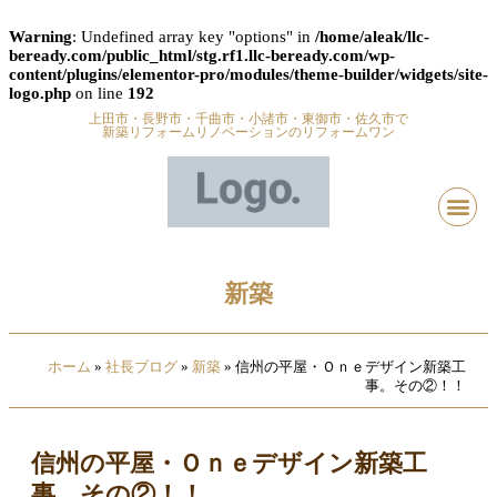
Warning
: Undefined array key "options" in
/home/aleak/llc-
beready.com/public_html/stg.rf1.llc-beready.com/wp-
content/plugins/elementor-pro/modules/theme-builder/widgets/site-
logo.php
on line
192
上田市・長野市・千曲市・小諸市・東御市・佐久市で
新築リフォームリノベーションのリフォームワン
新築
ホーム
»
社長ブログ
»
新築
»
信州の平屋・Ｏｎｅデザイン新築工
事。その②！！
信州の平屋・Ｏｎｅデザイン新築工
事。その②！！