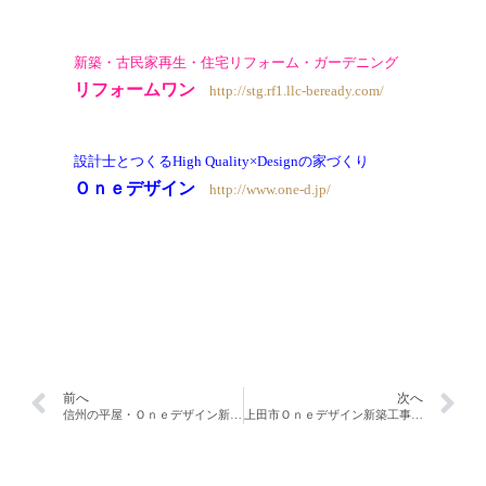
新築・古民家再生・住宅リフォーム・ガーデニング
リフォームワン
http://stg.rf1.llc-beready.com/
設計士とつくる
High Quality×Designの家づくり
Ｏｎｅデザイン
http://www.one-d.jp/
前へ
次へ
信州の平屋・Ｏｎｅデザイン新築工事！！
上田市Ｏｎｅデザイン新築工事。施工中！！