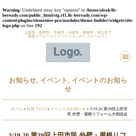
Warning
: Undefined array key "options" in
/home/aleak/llc-
beready.com/public_html/stg.rf1.llc-beready.com/wp-
content/plugins/elementor-pro/modules/theme-builder/widgets/site-
logo.php
on line
192
上田市・長野市・千曲市・小諸市・東御市・佐久市で
新築リフォームリノベーションのリフォームワン
お知らせ
,
イベント
,
イベントのお知ら
せ
ホーム
»
社長ブログ
»
イベントのお知らせ
»
3/19,20 第39回上田市
民 外壁・屋根リフォーム大相談会
3/19,20 第39回上田市民 外壁・屋根リフ