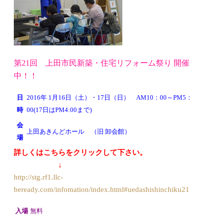
第21回 上田市民新築・住宅リフォーム祭り 開催
中！！
日
2016年 1月16日（土）・17日（日） AM10：00～PM5：
時
00(17日はPM4:00まで)
会
上田あきんどホール （旧 卸会館）
場
詳しくはこちらをクリックして下さい。
↓
http://stg.rf1.llc-
beready.com/infomation/index.html#uedashishinchiku21
入場
無料