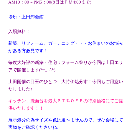
AM10：00～PM5：00(8日はＰＭ4:00まで)
場所：上田卸会館
入場無料！
新築
、
リフォーム
、
ガーデニング
・・・お住まいのお悩み
がある方必見です！
毎度大好評の
新築・住宅リフォーム祭り
が今回は
上田エリ
アで開催
します(*^。^*)
上田開催の目玉のひとつ、
大特価処分市！
今回もご用意い
たしました♪
キッチン、洗面台を最大６７％ＯＦＦの特別価格
にてご提
供いたします！！
展示処分の為サイズや色は選べませんので、ぜひ会場にて
実物をご確認くださいね。