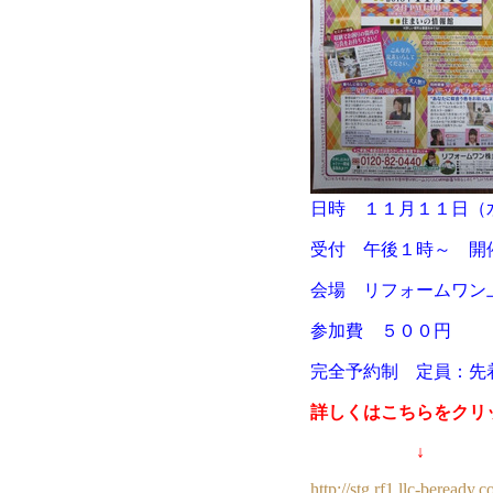
日時 １１月１１日（
受付 午後１時～ 開
会場 リフォームワン
参加費 ５００円
完全予約制 定員：先
詳しくはこちらをクリ
↓
http://stg.rf1.llc-beread