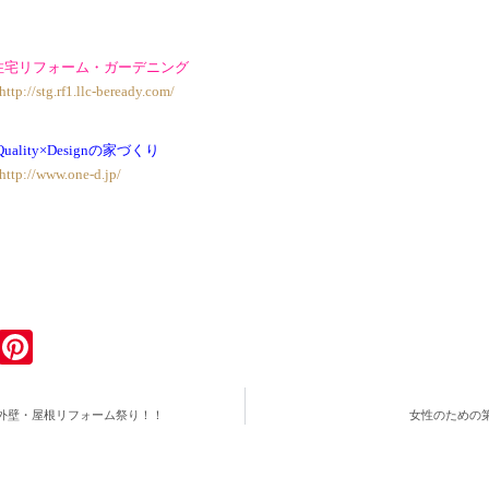
住宅リフォーム・ガーデニング
http://stg.rf1.llc-beready.com/
 Quality×Designの家づくり
http://www.one-d.jp/
ook
tter
Email
Pinterest
外壁・屋根リフォーム祭り！！
女性のための