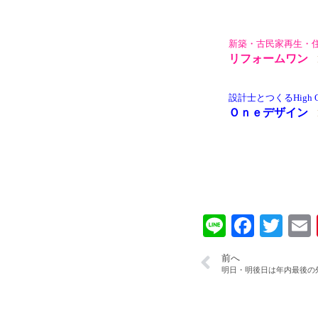
新築・古民家再生・
リフォームワン
設計士とつくる
High
Ｏｎｅデザイン
Line
Faceb
Twi
前へ
明日・明後日は年内最後の