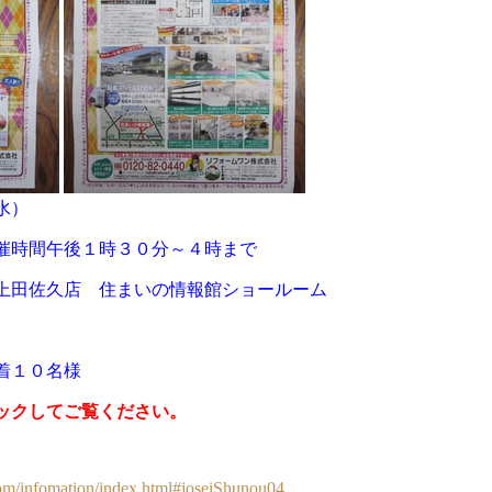
水）
催時間午後１時３０分～４時まで
上田佐久店 住まいの情報館ショールーム
着１０名様
ックしてご覧ください。
y.com/infomation/index.html#joseiShunou04