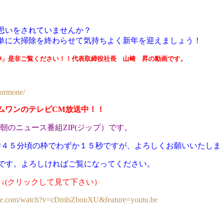
思いをされていませんか？
単に大掃除を終わらせて気持ちよく新年を迎えましょう！
神」是非ご覧ください！！代表取締役社長 山﨑 昇の動画です。
formone/
ムワンのテレビCM放送中！！
・朝のニュース番組ZIP(ジップ）です。
時４５分頃の枠でわずか１５秒ですが、よろしくお願
いいたし
です。よろしければご覧になってください。
↓(クリックして見て下さい）
ube.com/watch?v=cDmlsZbouXU&feature=youtu.be