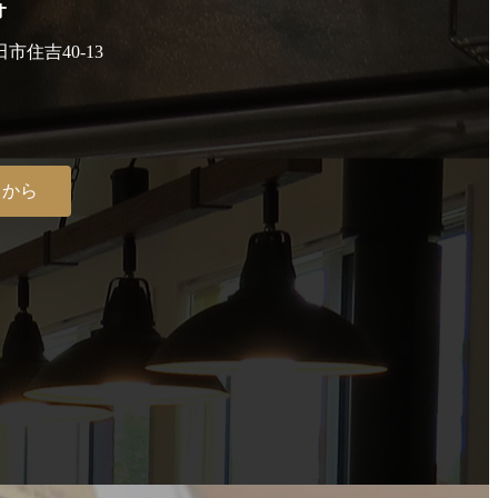
オ
田市住吉40-13
らから