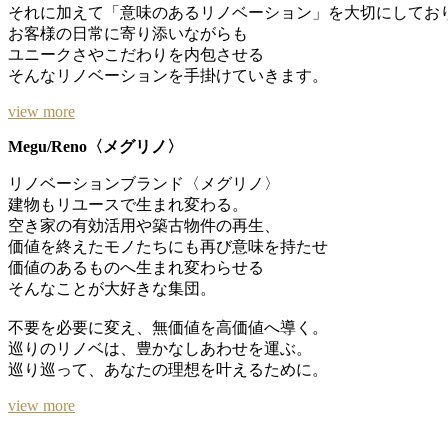
それに加えて「意味のあるリノベーション」を大切にしてお
お客様の日常に寄り添いながらも
ユニークさやこだわりを内包させる
そんなリノベーションを手掛けていきます。
view more
Megu/Reno〈メグリノ〉
リノベーションブランド〈メグリノ〉
建物もリユースで生まれ変わる。
空き家の有効活用や築古物件の再生、
価値を終えたモノたちにも再び意味を持たせ
価値のあるものへ生まれ変わらせる
そんなことが大好きな集団。
不要を必要に変え、無価値を高価値へ導く。
巡りのリノベは、豊かなしあわせを運ぶ。
巡り巡って、あなたの理想を叶えるために。
view more