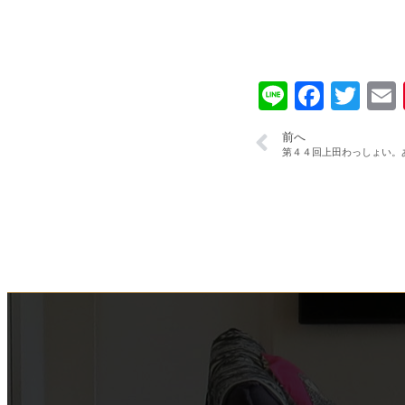
Line
Faceb
Twi
前へ
第４４回上田わっしょい。