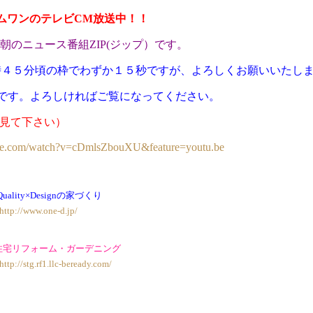
ムワンのテレビCM放送中！！
・朝のニュース番組ZIP(ジップ）です。
時４５分頃の枠でわずか１５秒ですが、よろしくお願いいたし
です。よろしければご覧になってください。
て見て下さい）
ube.com/watch?v=cDmlsZbouXU&feature=youtu.be
 Quality×Designの家づくり
http://www.one-d.jp/
住宅リフォーム・ガーデニング
http://stg.rf1.llc-beready.com/