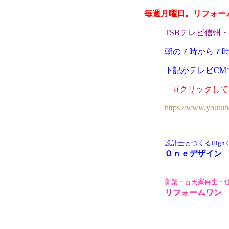
毎週月曜日。リフォー
TSBテレビ信州
朝の７時から７
下記がテレビCM
↓(クリックし
https://www.yout
設計士とつくる
High
Ｏｎｅデザイン
新築・古民家再生・
リフォームワン