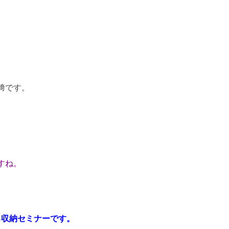
﨑です。
。
すね。
。
る収納セミナーです。