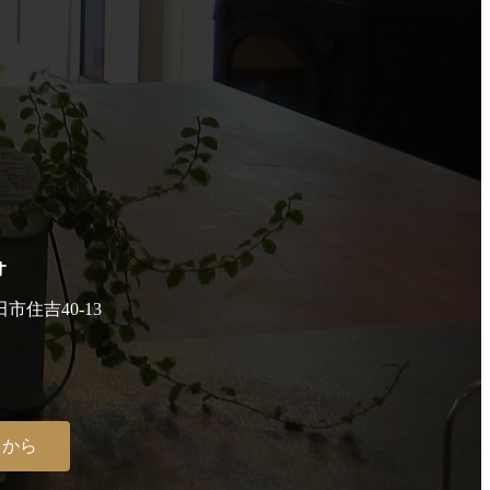
オ
田市住吉40-13
らから