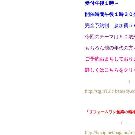
受付午後１時～
開催時間午後１時３０
完全予約制 参加費５
今回のテーマは５０歳
もちろん他の年代の方も
ご予約おまちしており
詳しくはこちらをクリ
↓
http://stg.rf1.llc-beread
「リフォームワン創業の精
↓
http://buzip.net/nagano/re