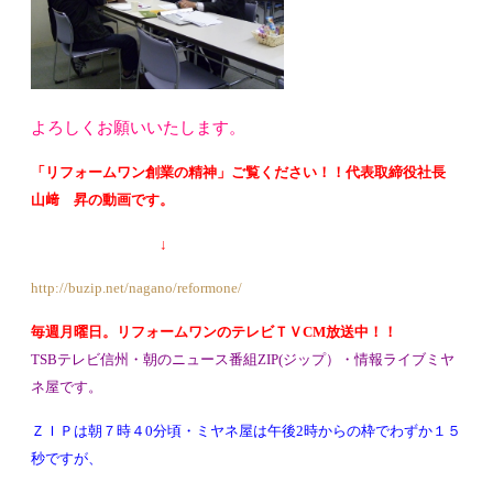
よろしくお願いいたします。
「リフォームワン創業の精神」ご覧ください！！代表取締役社長
山﨑 昇の動画です。
↓
http://buzip.net/nagano/reformone/
毎週月曜日。リフォームワンのテレビＴＶCM放送中！！
TSBテレビ信州・朝のニュース番組ZIP(ジップ）・情報ライブミヤ
ネ屋です。
ＺＩＰは朝７時４0分頃・ミヤネ屋は午後2時からの枠でわずか１５
秒ですが、