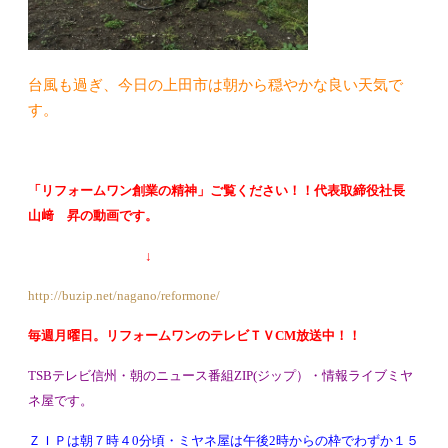
台風も過ぎ、今日の上田市は朝から穏やかな良い天気で
す。
「リフォームワン創業の精神」ご覧ください！！代表取締役社長
山﨑 昇の動画です。
↓
http://buzip.net/nagano/reformone/
毎週月曜日。リフォームワンのテレビＴＶCM放送中！！
TSBテレビ信州・朝のニュース番組ZIP(ジップ）・情報ライブミヤ
ネ屋です。
ＺＩＰは朝７時４0分頃・ミヤネ屋は午後2時からの枠でわずか１５