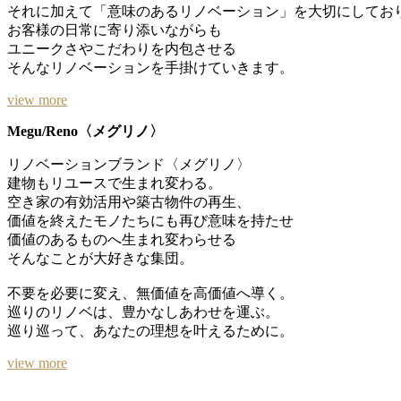
それに加えて「意味のあるリノベーション」を大切にしてお
お客様の日常に寄り添いながらも
ユニークさやこだわりを内包させる
そんなリノベーションを手掛けていきます。
view more
Megu/Reno〈メグリノ〉
リノベーションブランド〈メグリノ〉
建物もリユースで生まれ変わる。
空き家の有効活用や築古物件の再生、
価値を終えたモノたちにも再び意味を持たせ
価値のあるものへ生まれ変わらせる
そんなことが大好きな集団。
不要を必要に変え、無価値を高価値へ導く。
巡りのリノベは、豊かなしあわせを運ぶ。
巡り巡って、あなたの理想を叶えるために。
view more