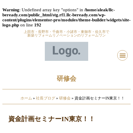
Warning
: Undefined array key "options" in
/home/aleak/llc-
beready.com/public_html/stg.rf1.llc-beready.com/wp-
content/plugins/elementor-pro/modules/theme-builder/widgets/site-
logo.php
on line
192
上田市・長野市・千曲市・小諸市・東御市・佐久市で
新築リフォームリノベーションのリフォームワン
研修会
ホーム
»
社長ブログ
»
研修会
»
資金計画セミナーIN東京！！
資金計画セミナーIN東京！！