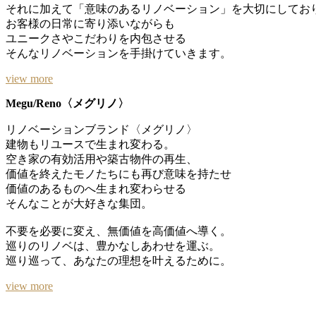
それに加えて「意味のあるリノベーション」を大切にしてお
お客様の日常に寄り添いながらも
ユニークさやこだわりを内包させる
そんなリノベーションを手掛けていきます。
view more
Megu/Reno〈メグリノ〉
リノベーションブランド〈メグリノ〉
建物もリユースで生まれ変わる。
空き家の有効活用や築古物件の再生、
価値を終えたモノたちにも再び意味を持たせ
価値のあるものへ生まれ変わらせる
そんなことが大好きな集団。
不要を必要に変え、無価値を高価値へ導く。
巡りのリノベは、豊かなしあわせを運ぶ。
巡り巡って、あなたの理想を叶えるために。
view more