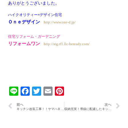
ありがとうございました。
ハイクオリティー×デザイン住宅
Ｏｎｅデザイン
http://www.one-d.jp/
住宅リフォーム・ガーデニング
リフォームワン
http://stg.rf1.llc-beready.com/
Line
Facebook
Twitter
Email
Pinterest
前へ
次へ
キッチン改装工事！！ヤマハＢｂです。
収納充実！導線に配慮したキッチン改修工事！！