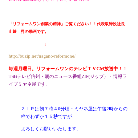
「リフォームワン創業の精神」ご覧ください！！代表取締役社長
山﨑 昇の動画です。
↓
http://buzip.net/nagano/reformone/
毎週月曜日。リフォームワンのテレビＴＶCM放送中！！
TSBテレビ信州・朝のニュース番組ZIP(ジップ）・情報ラ
イブミヤネ屋です。
ＺＩＰは朝７時４0分頃・ミヤネ屋は午後2時からの
枠でわずか１５秒ですが、
よろしくお願
いいたします。