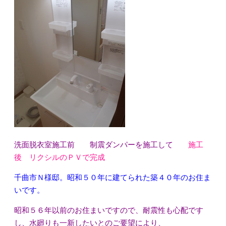
洗面脱衣室施工前 制震ダンパーを施工して
施工
後 リクシルのＰＶで完成
千曲市Ｎ様邸。昭和５０年に建てられた築４０年のお住ま
いです。
昭和５６年以前のお住まいですので、耐震性も心配です
し、水廻りも一新したいとのご要望により、