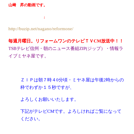
山﨑 昇の動画です。
↓
http://buzip.net/nagano/reformone/
毎週月曜日。リフォームワンのテレビＴＶCM放送中！！
TSBテレビ信州・朝のニュース番組ZIP(ジップ）・情報ラ
イブミヤネ屋です。
ＺＩＰは朝７時４0分頃・ミヤネ屋は午後2時からの
枠でわずか１５秒ですが、
よろしくお願
いいたします。
下記がテレビCMです。よろしければご覧になって
ください。