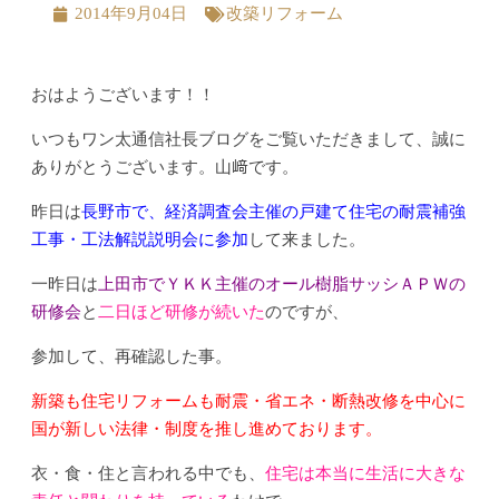
2014年9月04日
改築リフォーム
おはようございます！！
いつもワン太通信社長ブログをご覧いただきまして、誠に
ありがとうございます。山﨑です。
昨日は
長野市で、経済調査会主催の戸建て住宅の耐震補強
工事・工法解説説明会に参加
して来ました。
一昨日は
上田市でＹＫＫ主催のオール樹脂サッシＡＰＷの
研修会
と
二日ほど研修が続いた
のですが、
参加して、再確認した事。
新築も住宅リフォームも耐震・省エネ・断熱改修を中心に
国が新しい法律・制度を推し進めております。
衣・食・住と言われる中でも、
住宅は本当に生活に大きな