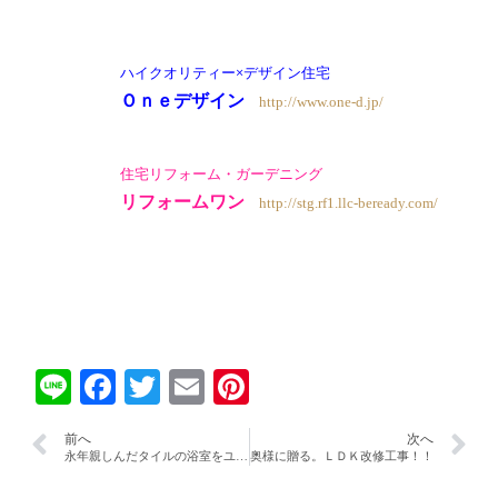
ハイクオリティー×デザイン住宅
Ｏｎｅデザイン
http://www.one-d.jp/
住宅リフォーム・ガーデニング
リフォームワン
http://stg.rf1.llc-beready.com/
Line
Facebook
Twitter
Email
Pinterest
前へ
次へ
永年親しんだタイルの浴室をユニットバスに！！
奥様に贈る。ＬＤＫ改修工事！！