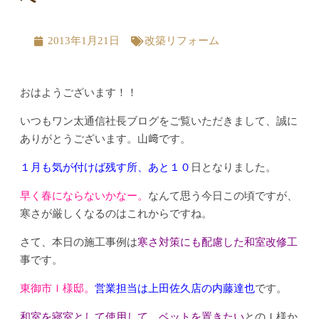
2013年1月21日
改築リフォーム
おはようございます！！
いつもワン太通信社長ブログをご覧いただきまして、誠に
ありがとうございます。山﨑です。
１月も気が付けば残す所、あと１０
日となりました。
早く春にならないかなー。
なんて思う今日この頃ですが、
寒さが厳しくなるのはこれからですね。
さて、本日の施工事例は
寒さ対策にも配慮した和室改修工
事です。
東御市Ｉ様邸。
営業担当は上田佐久店の内藤達也
です。
和室を寝室として使用して、ベットを置きたい
とのＩ様か