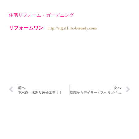
住宅リフォーム・ガーデニング
リフォームワン
http://stg.rf1.llc-beready.com/
前へ
次へ
下水道・水廻り改修工事！！
病院からデイサービスへリノベーションリフォーム工事！！