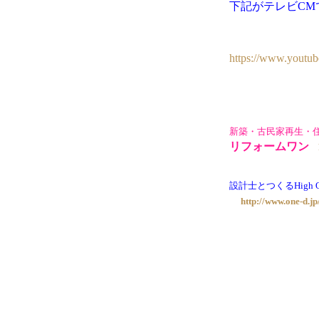
下記がテレビCM
https://www.yout
新築・古民家再生・
リフォームワン
設計士とつくる
High
http://www.one-d.jp