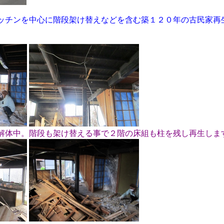
ッチンを中心に階段架け替えなどを含む築１２０年の古民家再
解体中。階段も架け替える事で２階の床組も柱を残し再生しま