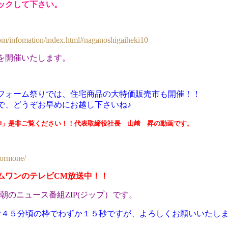
ックして下さい。
y.com/infomation/index.html#naganoshigaiheki10
を開催いたします。
フォーム祭りでは、住宅商品の大特価販売市も開催！！
で、どうぞお早めにお越し下さいね♪
神」是非ご覧ください！！代表取締役社長 山﨑 昇の動画です。
formone/
ムワンのテレビCM放送中！！
・朝のニュース番組ZIP(ジップ）です。
時４５分頃の枠でわずか１５秒ですが、よろしくお願
いいたし