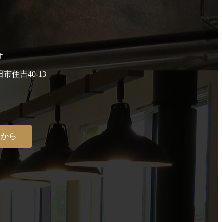
オ
田市住吉40-13
らから