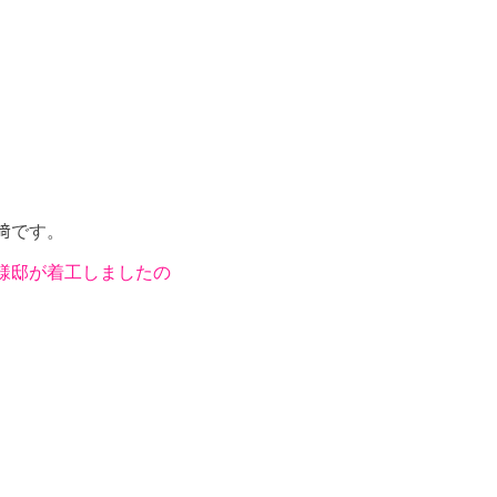
﨑です。
様邸が着工しましたの