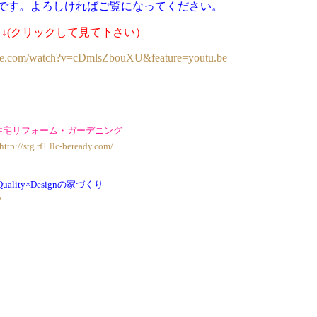
です。よろしければご覧になってください。
↓(クリックして見て下さい）
ube.com/watch?v=cDmlsZbouXU&feature=youtu.be
住宅リフォーム・ガーデニング
http://stg.rf1.llc-beready.com/
 Quality×Designの家づくり
/