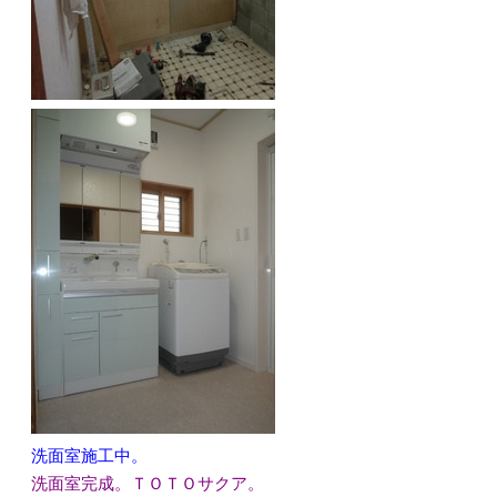
洗面室施工中。
洗面室完成。ＴＯＴＯサクア。