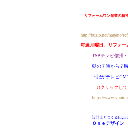
「リフォームワン創業の精
↓
http://buzip.net/nagano/re
毎週月曜日。リフォー
TSBテレビ信州
朝の７時から７
下記がテレビCM
↓(クリックし
https://www.yout
設計士とつくる
High
Ｏｎｅデザイン