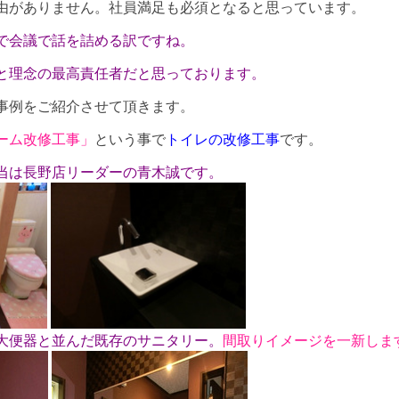
由がありません。社員満足も必須となると思っています。
で会議で話を詰める訳ですね。
と理念の最高責任者だと思っております。
事例をご紹介させて頂きます。
ーム改修工事」
という事で
トイレの改修工事
です。
当は長野店リーダーの青木誠です。
大便器と並んだ既存のサニタリー。
間取りイメージを一新しま