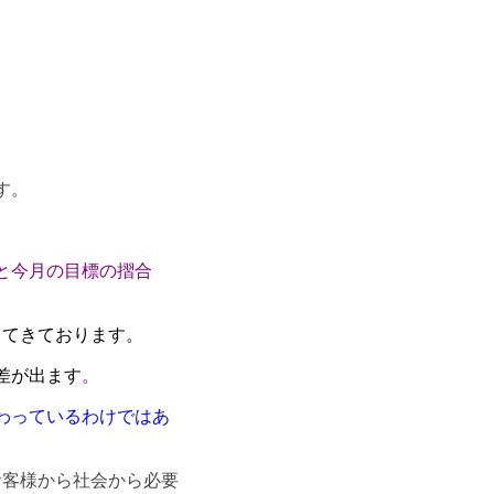
す。
と今月の目標の摺合
ってきております。
差が出ます
。
わっているわけではあ
お客様から社会から必要