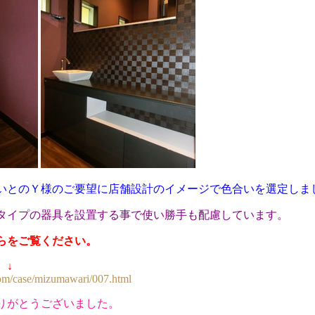
いとのＹ様のご要望に店舗設計のイメージで色合いを選定しま
タイプの器具を設置する事で使い勝手も配慮しています。
らをご覧ください。
↓
y.com/case/mizumawari/007.html
りがとうございました。