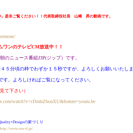
神」是非ご覧ください！！代表取締役社長 山﨑 昇の動画です。
formone/
ムワンのテレビCM放送中！！
・朝のニュース番組ZIP(ジップ）です。
時４５分頃の枠でわずか１５秒ですが、よろしくお願いいたし
です。よろしければご覧になってください。
て見て下さい）
ube.com/watch?v=cDmlsZbouXU&feature=youtu.be
 Quality×Designの家づくり
http://www.one-d.jp/