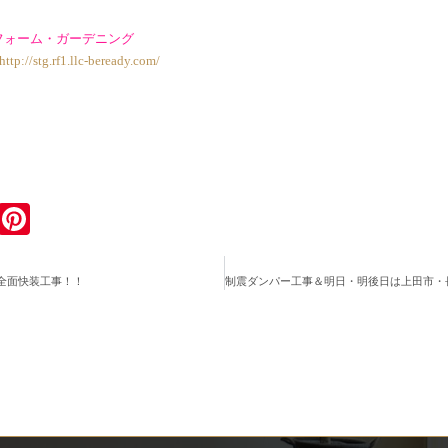
フォーム・ガーデニング
http://stg.rf1.llc-beready.com/
ook
tter
Email
Pinterest
全面快装工事！！