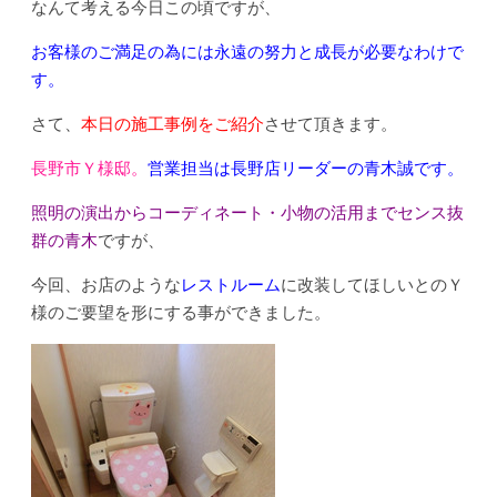
なんて考える今日この頃ですが、
お客様のご満足の為には永遠の努力と成長が必要なわけで
す。
さて、
本日の施
工事例をご紹介
させて頂きます。
長野市Ｙ様邸。
営業担当は長野店リーダーの青木誠です。
照明の演出からコーディネート・小物の活用までセンス抜
群の青木
ですが、
今回、お店のような
レストルーム
に改装してほしいとのＹ
様のご要望を形にする事ができました。