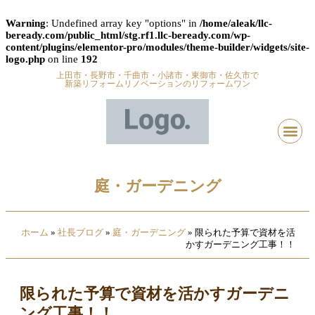
Warning
: Undefined array key "options" in
/home/aleak/llc-
beready.com/public_html/stg.rf1.llc-beready.com/wp-
content/plugins/elementor-pro/modules/theme-builder/widgets/site-
logo.php
on line
192
上田市・長野市・千曲市・小諸市・東御市・佐久市で
新築リフォームリノベーションのリフォームワン
庭・ガーデニング
ホーム
»
社長ブログ
»
庭・ガーデニング
»
限られた予算で資材を活
かすガーデニング工事！！
限られた予算で資材を活かすガーデニ
ング工事！！