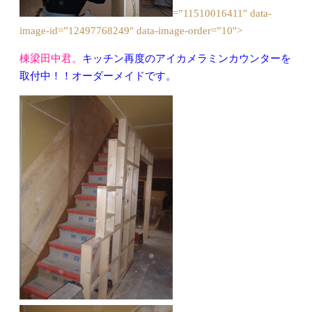
=”11510016411″ data-
image-id=”12497768249″ data-image-order=”10″>
棟梁田中君。
キッチン再度のアイカメラミンカウンターを
取付中！！オーダーメイドです。