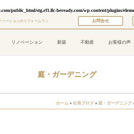
y.com/public_html/stg.rf1.llc-beready.com/wp-content/plugins/elem
お問合せ
ノベーションのリフォームワン
リノベーション
新築
不動産
お客様の声
庭・ガーデニング
ホーム
»
社長ブログ
»
庭・ガーデニング