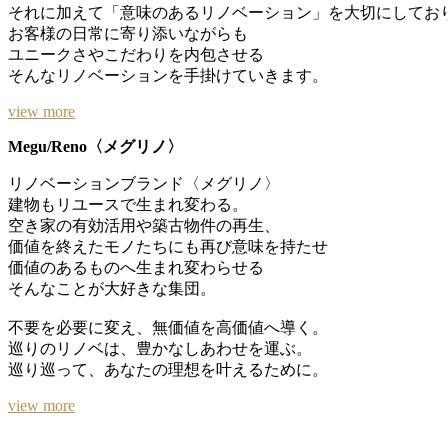
それに加えて「意味のあるリノベーション」を大切にしてお
お客様の日常に寄り添いながらも
ユニークさやこだわりを内包させる
そんなリノベーションを手掛けていきます。
view more
Megu/Reno〈メグリノ〉
リノベーションブランド〈メグリノ〉
建物もリユースで生まれ変わる。
空き家の有効活用や築古物件の再生、
価値を終えたモノたちにも再び意味を持たせ
価値のあるものへ生まれ変わらせる
そんなことが大好きな集団。
不要を必要に変え、無価値を高価値へ導く。
巡りのリノベは、豊かなしあわせを運ぶ。
巡り巡って、あなたの理想を叶えるために。
view more