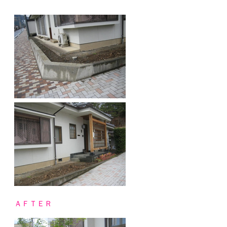
ＡＦＴＥＲ