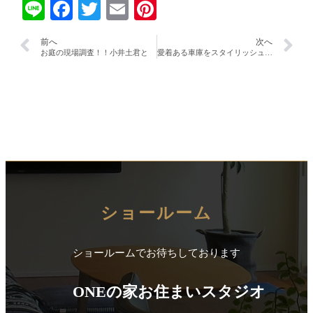
Line
Facebook
Twitter
Email
Pinterest
前へ
次へ
お庭の現場調査！！小井土君と
愛着ある車庫をスタイリッシュに改装！！
ショールーム
ショールームでお待ちしております
ONEの家お住まいスタジオ