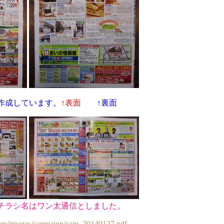
作成しています。
↑表面
↑裏面
チラシ名はワン太通信としました。
dy.com/images/campaign/cam_20140127.pdf