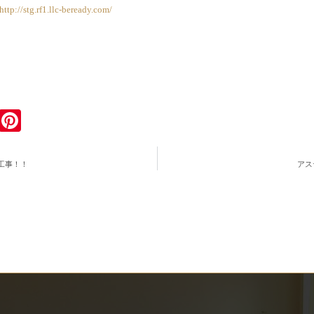
http://stg.rf1.llc-beready.com/
ook
tter
Email
Pinterest
工事！！
アス