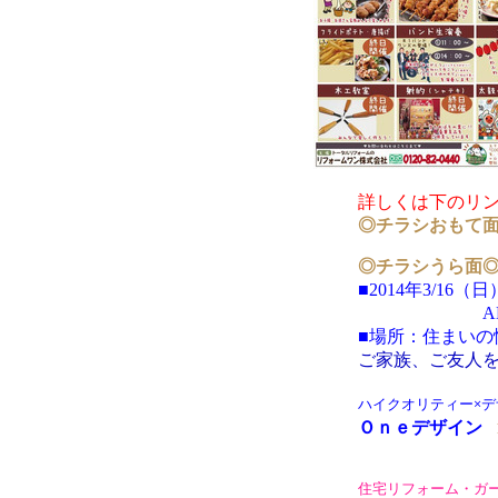
詳しくは下のリン
◎チラシおもて
◎チラシうら面
■2014年3/16（日
AM10：0
■場所：住まいの情
ご家族、ご友人
ハイクオリティー×デ
Ｏｎｅデザイン
住宅リフォーム・ガ