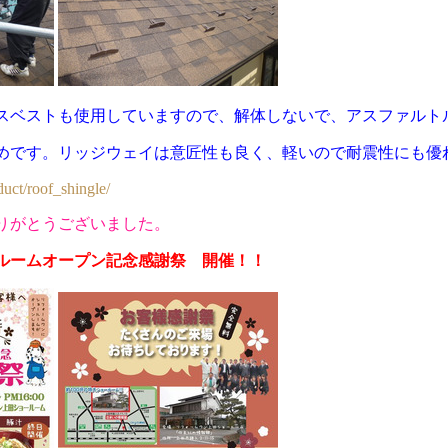
スベストも使用していますので、解体しないで、アスファルト
めです。
リッジウェイは意匠性も良く、軽いので耐震性にも優
duct/roof_shingle/
りがとうございました。
ルームオープン記念感謝祭 開催！！