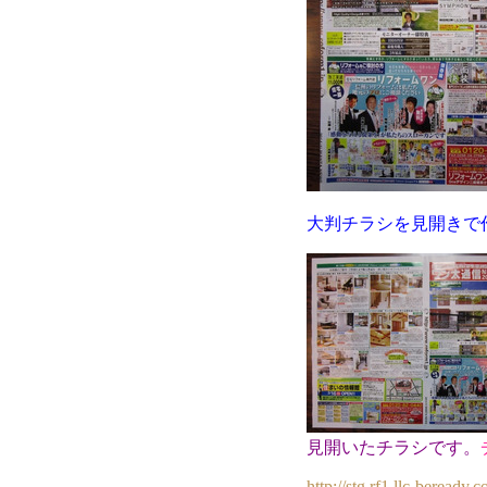
大判チラシを見開きで
見開いたチラシです。
http://stg.rf1.llc-berea