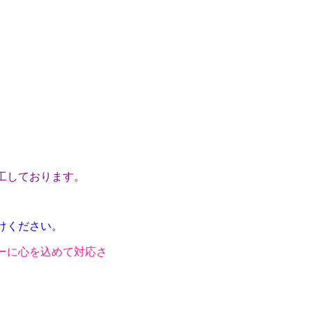
工しております。
けください。
ーに心を込めて対応さ