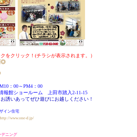
クをクリック！(チラシが表示されます。）
面◎
◎
）
0～PM4：00
報館ショールーム 上田市踏入2-11-15
をお誘いあってぜひ遊びにお越しください！
ザイン住宅
http://www.one-d.jp/
ーデニング