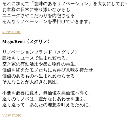
それに加えて「意味のあるリノベーション」を大切にしてお
お客様の日常に寄り添いながらも
ユニークさやこだわりを内包させる
そんなリノベーションを手掛けていきます。
view more
Megu/Reno〈メグリノ〉
リノベーションブランド〈メグリノ〉
建物もリユースで生まれ変わる。
空き家の有効活用や築古物件の再生、
価値を終えたモノたちにも再び意味を持たせ
価値のあるものへ生まれ変わらせる
そんなことが大好きな集団。
不要を必要に変え、無価値を高価値へ導く。
巡りのリノベは、豊かなしあわせを運ぶ。
巡り巡って、あなたの理想を叶えるために。
view more