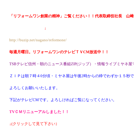
「リフォームワン創業の精神」ご覧ください！！代表取締役社長 山﨑
↓
http://buzip.net/nagano/reformone/
毎週月曜日。リフォームワンのテレビＴＶCM放送中！！
TSBテレビ信州・朝のニュース番組ZIP(ジップ）・情報ライブミヤネ屋
ＺＩＰは朝７時４0分頃・ミヤネ屋は午後2時からの枠でわずか１５秒
よろしくお願
いいたします。
下記がテレビCMです。よろしければご覧になってください。
TVＣＭ
リニューアル
しました！！
↓(クリックして見て下さい）