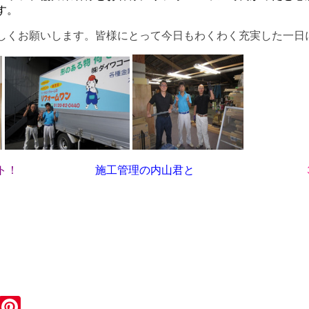
す。
しくお願いします。皆様にとって今日もわくわく充実した一日
ーショット！
施工管理の内山君と
３
ook
tter
Email
Pinterest