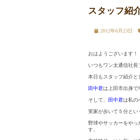
スタッフ紹
2012年6月23日
おはようございます！
いつもワン太通信社長
本日もスタッフ紹介と
田中君
は上田市出身で
そして、
田中君
は私の
実家が歩いて５分とい
野球やサッカーをやっ
す。