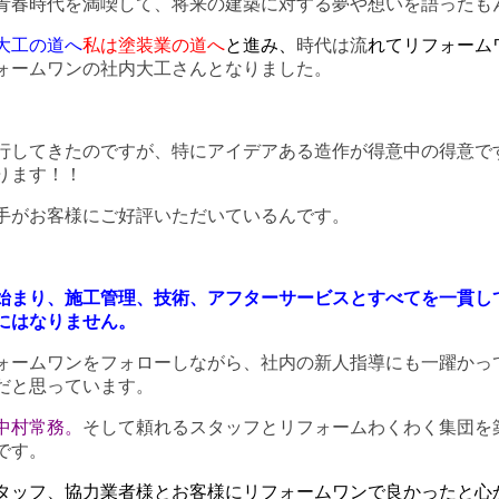
青春時代を満喫して、将来の建築に対する夢や想いを語ったも
大工の道へ
私は塗装業の道へ
と進み、
時代は流
れてリフォーム
ォームワンの社内大工さんとなりました。
。
行してきたのですが、特にアイデアある造作が得意中の得意で
ります！！
手がお客様にご好評いただいているんです。
始まり、施工管理、技術、アフターサービスとすべてを一貫し
にはなりません。
ォームワンをフォローしながら、社内の新人指導にも一躍かっ
だと思っています。
中村常務。
そして頼れるスタッフとリフォームわくわく集団を
です。
タッフ、協力業者様とお客様にリフォームワンで良かったと心