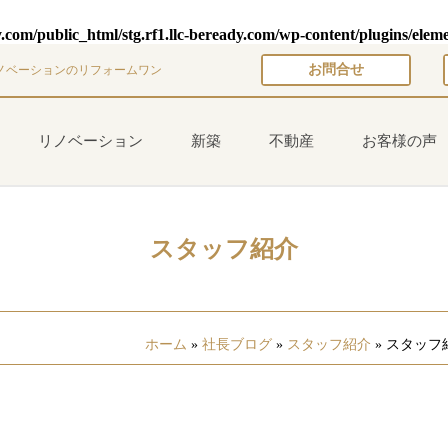
y.com/public_html/stg.rf1.llc-beready.com/wp-content/plugins/elem
お問合せ
ノベーションのリフォームワン
リノベーション
新築
不動産
お客様の声
スタッフ紹介
ホーム
»
社長ブログ
»
スタッフ紹介
»
スタッフ