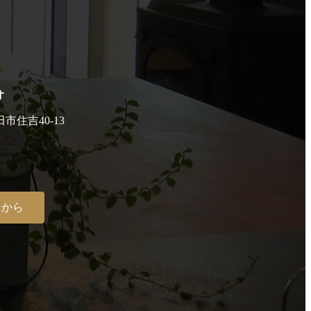
オ
田市住吉40-13
らから