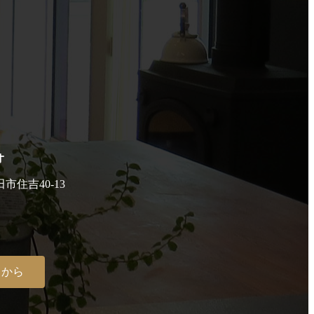
オ
田市住吉40-13
らから