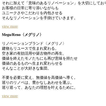
それに加えて「意味のあるリノベーション」を大切にしてお
お客様の日常に寄り添いながらも
ユニークさやこだわりを内包させる
そんなリノベーションを手掛けていきます。
view more
Megu/Reno〈メグリノ〉
リノベーションブランド〈メグリノ〉
建物もリユースで生まれ変わる。
空き家の有効活用や築古物件の再生、
価値を終えたモノたちにも再び意味を持たせ
価値のあるものへ生まれ変わらせる
そんなことが大好きな集団。
不要を必要に変え、無価値を高価値へ導く。
巡りのリノベは、豊かなしあわせを運ぶ。
巡り巡って、あなたの理想を叶えるために。
view more