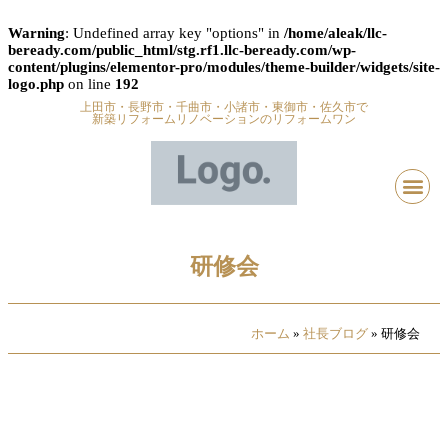
Warning
: Undefined array key "options" in
/home/aleak/llc-
beready.com/public_html/stg.rf1.llc-beready.com/wp-
content/plugins/elementor-pro/modules/theme-builder/widgets/site-
logo.php
on line
192
上田市・長野市・千曲市・小諸市・東御市・佐久市で
新築リフォームリノベーションのリフォームワン
研修会
ホーム
»
社長ブログ
»
研修会