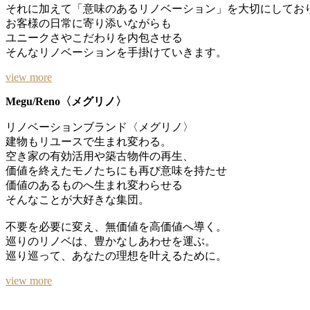
それに加えて「意味のあるリノベーション」を大切にしてお
お客様の日常に寄り添いながらも
ユニークさやこだわりを内包させる
そんなリノベーションを手掛けていきます。
view more
Megu/Reno〈メグリノ〉
リノベーションブランド〈メグリノ〉
建物もリユースで生まれ変わる。
空き家の有効活用や築古物件の再生、
価値を終えたモノたちにも再び意味を持たせ
価値のあるものへ生まれ変わらせる
そんなことが大好きな集団。
不要を必要に変え、無価値を高価値へ導く。
巡りのリノベは、豊かなしあわせを運ぶ。
巡り巡って、あなたの理想を叶えるために。
view more