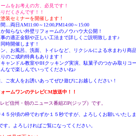
ォームをお考えの方、必見です！
盛りだくさんです！！
壁塗装セミナーを開催します！
日AM11:00～12:00,PM14:00～15:00
らない外壁リフォームのノウハウ大公開！
正金額や正しい工法まで詳しくご説明致します♪
も同時開催します！
風呂、洗面、トイレなど、リクシルによる水まわり商品
ご成約特典もあります！
キャンドル教室やIHクッキング実演、駄菓子のつかみ取りコー
しんでいってくださいね♪
人をお誘いあってぜひ遊びにお越しください！
フォームワンのテレビCM放送中！！
州・朝のニュース番組ZIP(ジップ）です。
時４５分頃の枠でわずか１５秒ですが、よろしくお願いいたし
です。よろしければご覧になってください。