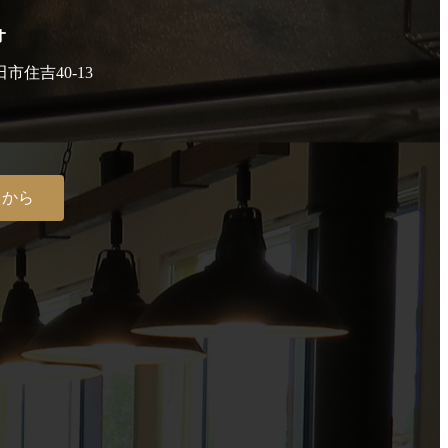
オ
田市住吉40-13
らから