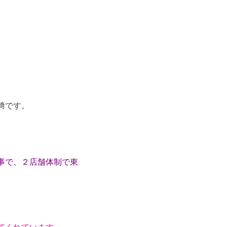
﨑です。
事で、２店舗体制で東