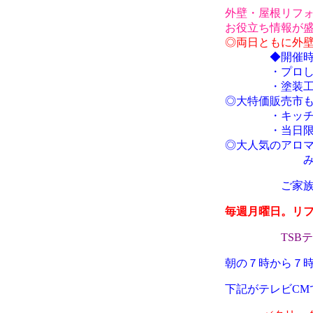
外壁・屋根リフ
お役立ち情報が
◎両日ともに外
◆開催時間…両
・プロしか知
・塗装工事の適
◎大特価販売市
・キッチン、お
・当日限りの
◎大人気のアロマ
みんなで楽
ご家族、ご友
毎週月曜日。リ
TSBテレビ信
朝の７時から７
下記がテレビCM