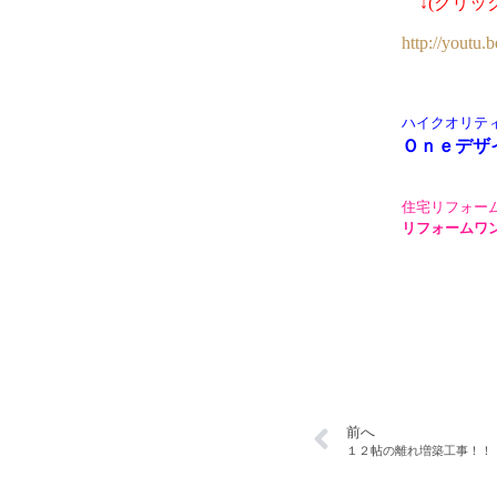
↓(クリ
http://youtu
ハイクオリテ
Ｏｎｅデザ
住宅リフォー
リフォームワ
前へ
１２帖の離れ増築工事！！