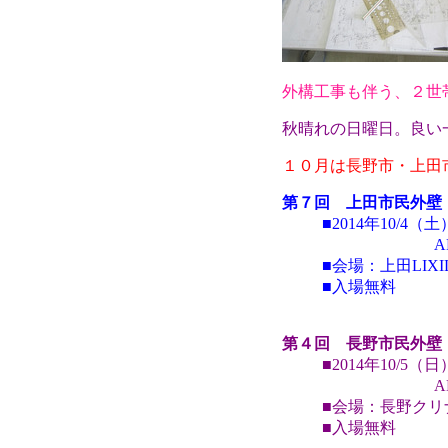
外構工事も伴う、２世
秋晴れの日曜日。良い
１０月は長野市・上田
第７回 上田市民外壁
■2014年10/4（
AM10：00～
■会場：上田LIX
■入場無料
第４回 長野市民外壁
■2014年10/5（日
AM10：0
■会場：長野クリ
■入場無料