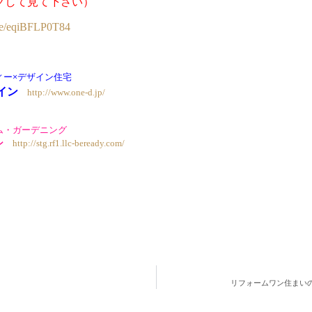
ックして見て下さい）
.be/eqiBFLP0T84
ィー×デザイン住宅
イン
http://www.one-d.jp/
ム・ガーデニング
ン
http://stg.rf1.llc-beready.com/
リフォームワン住まい