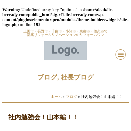
Warning
: Undefined array key "options" in
/home/aleak/llc-
beready.com/public_html/stg.rf1.llc-beready.com/wp-
content/plugins/elementor-pro/modules/theme-builder/widgets/site-
logo.php
on line
192
上田市・長野市・千曲市・小諸市・東御市・佐久市で
新築リフォームリノベーションのリフォームワン
ブログ
,
社長ブログ
ホーム
»
ブログ
»
社内勉強会！山本編！！
社内勉強会！山本編！！