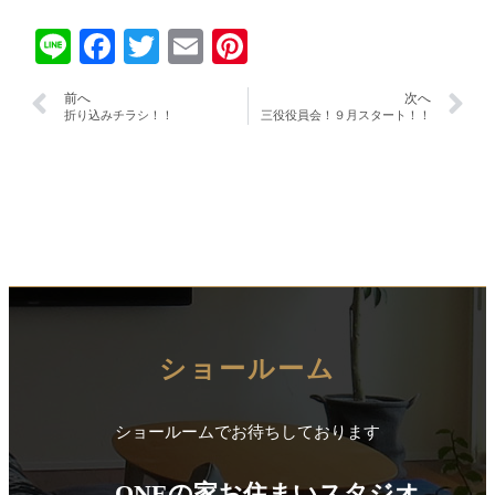
Line
Facebook
Twitter
Email
Pinterest
前へ
次へ
折り込みチラシ！！
三役役員会！９月スタート！！
ショールーム
ショールームでお待ちしております
ONEの家お住まいスタジオ