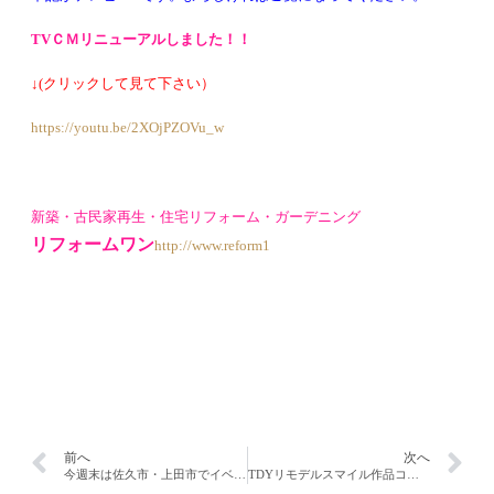
TVＣＭ
リニューアル
しました！！
↓(クリックして見て下さい）
https://youtu.be/2XOjPZOVu_w
新築・古民家再生・住宅リフォーム・ガーデニング
リフォームワン
http://www.reform1
前へ
次へ
今週末は佐久市・上田市でイベント同時開催です。
TDYリモデルスマイル作品コンテスト・奨励賞受賞。