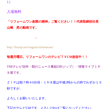
1）
入場無料
「リフォームワン創業の精神」ご覧ください！！代表取締役社長
山﨑 昇の動画です。
↓
http://buzip.net/nagano/reformone/
毎週月曜日。リフォームワンのテレビＴＶCM放送中！！
TSBテレビ信州・朝のニュース番組ZIP(ジップ）・情報ライブミヤ
ネ屋です。
ＺＩＰは朝７時４0分頃・ミヤネ屋は午後2時からの枠でわずか１５
秒ですが、
よろしくお願
いいたします。
下記がテレビCMです。よろしければご覧になってください。